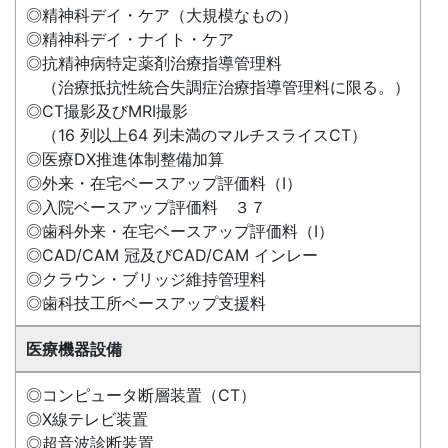
◎精神科デイ・ケア（大規模なもの）
◎精神科デイ・ナイト・ケア
◎抗精神病特定薬剤治療指導管理料
（治療抵抗性統合失調症治療指導管理料に限る。）
◎CT撮影及びMRI撮影
（16 列以上64 列未満のマルチスライスCT）
◎医療DX推進体制整備加算
◎外来・在宅ベースアップ評価料（Ⅰ）
◎入院ベースアップ評価料 ３７
◎歯科外来・在宅ベースアップ評価料（Ⅰ）
◎CAD/CAM 冠及びCAD/CAM インレー
◎クラウン・ブリッジ維持管理料
◎歯科技工所ベースアップ支援料
医療機器設備
◎コンピュータ断層装置（CT）
◎X線テレビ装置
◎超音波診断装置