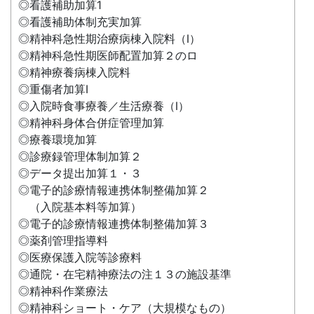
◎看護補助加算1
◎看護補助体制充実加算
◎精神科急性期治療病棟入院料（Ⅰ）
◎精神科急性期医師配置加算２のロ
◎精神療養病棟入院料
◎重傷者加算Ⅰ
◎入院時食事療養／生活療養（Ⅰ）
◎精神科身体合併症管理加算
◎療養環境加算
◎診療録管理体制加算２
◎データ提出加算１・３
◎電子的診療情報連携体制整備加算２
（入院基本料等加算）
◎電子的診療情報連携体制整備加算３
◎薬剤管理指導料
◎医療保護入院等診療料
◎通院・在宅精神療法の注１３の施設基準
◎精神科作業療法
◎精神科ショート・ケア（大規模なもの）