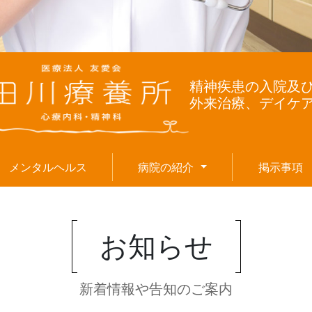
精神疾患の入院及
外来治療、デイケ
(current)
(
メンタルヘルス
病院の紹介
掲示事項
お知らせ
新着情報や告知のご案内